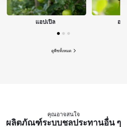
แอปเปิล
อะ
ดูพืชทั้งหมด
คุณอาจสนใจ
ผลิตภัณฑ์ระบบชลประทานอื่น ๆ