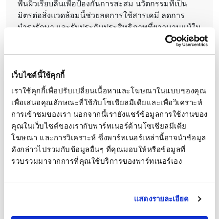
พื้นผิวเรียบลื่นเพื่อป้องกันการสะสม นวัตกรรมที่เป็น
มิตรต่อสิ่งแวดล้อมนี้ช่วยลดการใช้สารเคมี ลดการ
บำรุงรักษา และรับประกันประสิทธิภาพที่ยาวนานแม้ใน
สภาพน้ำที่ท้าทาย
เรียนรู้เพิ่มเติม
เว็บไซต์นี้ใช้คุกกี้
เราใช้คุกกี้เพื่อปรับเปลี่ยนเนื้อหาและโฆษณาในแบบของคุณ 
เพื่อเสนอคุณลักษณะที่ใช้กับโซเชียลมีเดียและเพื่อวิเคราะห์
การเข้าชมของเรา นอกจากนี้เรายังแชร์ข้อมูลการใช้งานของ
คุณในเว็บไซต์ของเรากับพาร์ทเนอร์ด้านโซเชียลมีเดีย 
โฆษณา และการวิเคราะห์ ซึ่งพาร์ทเนอร์เหล่านี้อาจนำข้อมูล
ระบบปุ๋ยน้ำ :
ดังกล่าวไปรวมกับข้อมูลอื่นๆ ที่คุณมอบให้หรือข้อมูลที่
ระบบปุ๋ยน้ำ
รวบรวมมาจากการที่คุณใช้บริการของพาร์ทเนอร์เอง
ระบบปุ๋ยน้ำของเราส่งมอบธาตุอาหารอย่างแม่นยำใน
เวลาที่พืชต้องการและในตำแหน่งที่เหมาะสม เพิ่ม
แสดงรายละเอียด
ผลผลิต ประหยัดต้นทุน และทำให้การจัดการธาตุ
อาหารพืชง่ายขึ้นด้วยโซลูชันแบบครบวงจร