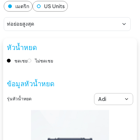
เมตริก
US Units
หัวน้ำหยด
ชดเชย
ไม่ชดเชย
ข้อมูลหัวน้ำหยด
รุ่นหัวน้ำหยด