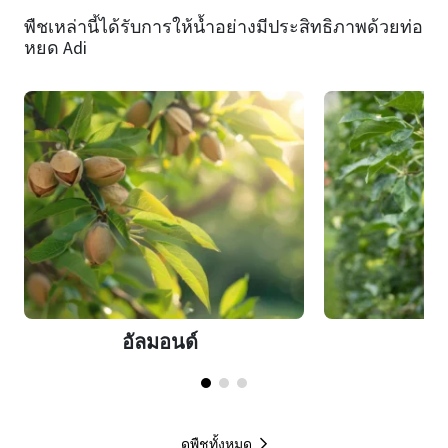
พืชเหล่านี้ได้รับการให้น้ำอย่างมีประสิทธิภาพด้วยท่อ
หยด Adi
อัลมอนด์
แอ
ดูพืชทั้งหมด