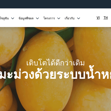
VI
TH
โซลูชัน
ข้อมูลพืชผล
โครงการ
เกี่ยวกับ
เติบโตได้ดีกว่าเดิม
ตมะม่วงด้วยระบบน้ำห