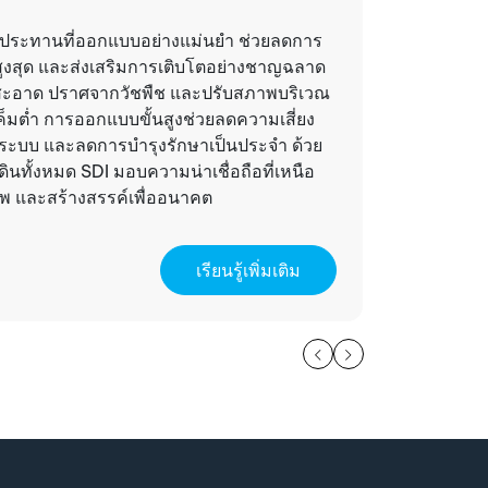
ระบบปุ
ประทานที่ออกแบบอย่างแม่นยำ ช่วยลดการ
้สูงสุด และส่งเสริมการเติบโตอย่างชาญฉลาด
ระบบปุ๋ยน
ผิวสะอาด ปราศจากวัชพืช และปรับสภาพบริเวณ
และในตำแห
มต่ำ การออกแบบขั้นสูงช่วยลดความเสี่ยง
จัดการธาต
ะบบ และลดการบำรุงรักษาเป็นประจำ ด้วย
ต้ดินทั้งหมด SDI มอบความน่าเชื่อถือที่เหนือ
าพ และสร้างสรรค์เพื่ออนาคต
เรียนรู้เพิ่มเติม