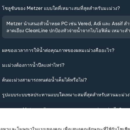
โซลูชันของ Metzer แบบใดที่เหมาะสมที่สุดสำหรับมะม่วง?
Metzer นำเสนอหัวน้ำหยด PC เช่น Vered, Adi และ Assif
ลาดเอียง CleanLine ปกป้องหัวจ่ายน้ำจากไบโอฟิล์ม เหมาะส
ผลของเวลาการให้น้ำต่อคุณภาพของผลมะม่วงคืออะไร?
มะม่วงต้องการน้ำปีละเท่าไหร่?
ต้นมะม่วงสามารถทนต่อน้ำเค็มได้หรือไม่?
รูปแบบระบบชลประทานแบบใดเหมาะสมที่สุดสำหรับสวนมะม่วง
ระบบของ Metzer สนับสนุนสุขภาพรากของมะม่วงอย่างไร?
ทำไมต้นมะม่วงจึงต้องรดน้ำบ่อย?
ยนเนื้อหาและโฆษณาในแบบของคุณ เพื่อเสนอคุณลักษณะที่ใช้กับโซเชีย