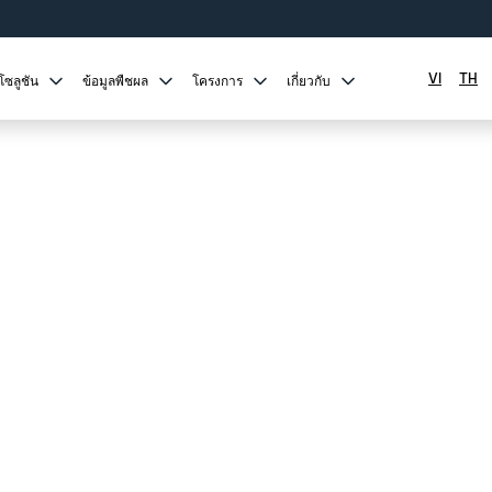
VI
TH
โซลูชัน
ข้อมูลพืชผล
โครงการ
เกี่ยวกับ
ย
หัวน้ำหยดแบบติดสาย