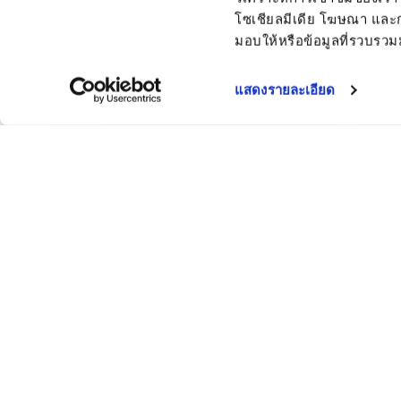
โซเชียลมีเดีย โฆษณา และการ
มอบให้หรือข้อมูลที่รวบรว
แสดงรายละเอียด
กาลีพีซี
Gali
หัวหยดน้ำแบบออนไลน์ PC
หัวหยด
น้ำ
หัวน้ำหยดแบบต่อสายของ Metzer
นำเสนอโซลูชันขั้นสูงและยืดหยุ่นสำหรับการ
ไม่ว่าจะเป็น สวนผลไม้, ไม้กระถาง, หรือ งานภูมิท