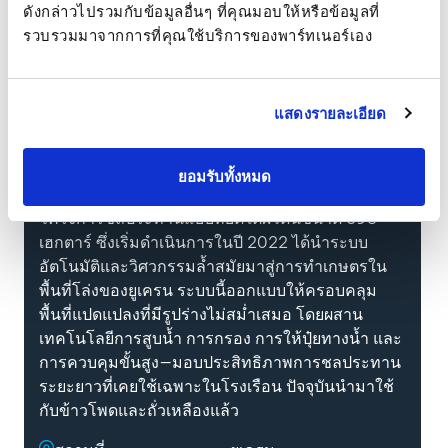
ดังกล่าวไปรวมกับข้อมูลอื่นๆ ที่คุณมอบให้หรือข้อมูลที่
ผลลัพธ์ที่เชื่อถือได้ในประสิทธิภาพของมะกอกด้วย
รวบรวมมาจากการที่คุณใช้บริการของพาร์ทเนอร์เอง
ระบบชลประทานที่ออกแบบอย่างแม่นยำ
แสดงรายละเอียด
ระบบน้ำหยดใต้ผิวดินอัตโนมัติ
เต็มรูปแบบ
ยอมรับทั้งหมด
โครงการชลประทานแบบหยดใต้ผิวดินขนาด 398
เฮกตาร์ ซึ่งเริ่มดำเนินการในปี 2022 ได้นำระบบ
อัตโนมัติและวิศวกรรมล้ำสมัยมาสู่การทำเกษตรใน
พื้นที่โล่งของยูเครน ระบบนี้ออกแบบให้ครอบคลุม
พื้นที่แปดแปลงที่มีรูปร่างไม่สม่ำเสมอ โดยผสาน
เทคโนโลยีการสูบน้ำ การกรอง การให้ปุ๋ยทางน้ำ และ
การควบคุมขั้นสูง—มอบประสิทธิภาพการชลประทาน
ระยะยาวที่เคยใช้เฉพาะในโรงเรือน ปัจจุบันนำมาใช้
กับข้าวโพดและถั่วเหลืองแล้ว