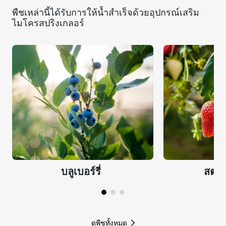
พืชเหล่านี้ได้รับการให้น้ำสำเร็จด้วยอุปกรณ์เสริม
ไมโครสปริงเกลอร์
บลูเบอร์รี่
สตรอว
ดูพืชทั้งหมด