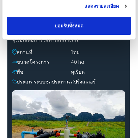
ชลประทานแบบแม่นยำโดยใช้หัวมินิสปริงเกลอร์
แสดงรายละเอียด
ควบคุมอัตราการไหลรุ่น MZ 302PC ของ Metzer
สำหรับสวนทุเรียน โครงการนี้มีสถานีสูบน้ำลอยน้ำใน
คลองและวาล์วไฮดรอลิกอัตโนมัติ เพื่อให้การจ่ายน้ำ
ยอมรับทั้งหมด
มีประสิทธิภาพ โดยใช้หัวสปริงเกลอร์สี่หัวต่อหนึ่งต้น
ทุเรียนเพื่อการให้น้ำที่เหมาะสม
สถานที่
ไทย
ขนาดโครงการ
40 ha
พืช
ทุเรียน
ประเภทระบบชลประทาน
สปริงเกลอร์