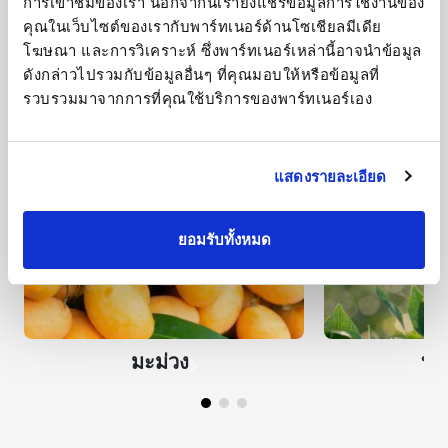
พืชของเรา
การเข้าชมของเรา นอกจากนี้เรายังแชร์ข้อมูลการใช้งานของ
คุณในเว็บไซต์ของเรากับพาร์ทเนอร์ด้านโซเชียลมีเดีย 
พืชเหล่านี้ได้รับการให้น้ำอย่างมีประสิทธิภาพด้วย
โฆษณา และการวิเคราะห์ ซึ่งพาร์ทเนอร์เหล่านี้อาจนำข้อมูล
MZ306
ดังกล่าวไปรวมกับข้อมูลอื่นๆ ที่คุณมอบให้หรือข้อมูลที่
รวบรวมมาจากการที่คุณใช้บริการของพาร์ทเนอร์เอง
แสดงรายละเอียด
ยอมรับทั้งหมด
มะม่วง
บลู