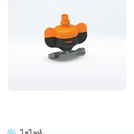
ไฮไลท์