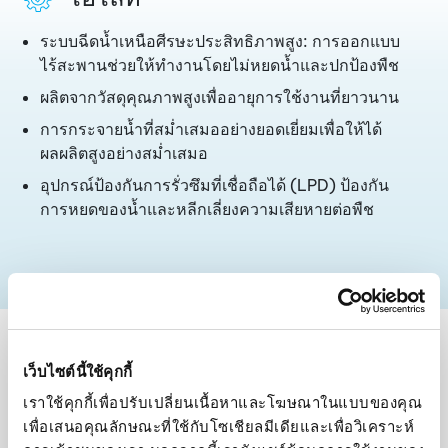
ระบบฉีดน้ำเหนือศีรษะประสิทธิภาพสูง: การออกแบบ
ไร้สะพานช่วยให้ทำงานโดยไม่หยดน้ำและปกป้องพืช
ผลิตจากวัสดุคุณภาพสูงเพื่ออายุการใช้งานที่ยาวนาน
การกระจายน้ำที่สม่ำเสมออย่างยอดเยี่ยมเพื่อให้ได้
ผลผลิตสูงอย่างสม่ำเสมอ
อุปกรณ์ป้องกันการรั่วซึมที่เชื่อถือได้ (LPD) ป้องกัน
การหยดของน้ำและหลีกเลี่ยงความเสียหายต่อพืช
เพื่อผลผลิตที่มีคุณภาพ มีประสิทธิภาพ และทำ
เว็บไซต์นี้ใช้คุกกี้
กำไรได้
เราใช้คุกกี้เพื่อปรับเปลี่ยนเนื้อหาและโฆษณาในแบบของคุณ 
ปลดล็อกข้อมูลเชิงลึกเกี่ยวกับ
เพื่อเสนอคุณลักษณะที่ใช้กับโซเชียลมีเดียและเพื่อวิเคราะห์